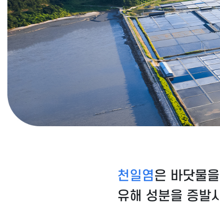
천일염
은 바닷물을
유해 성분을 증발