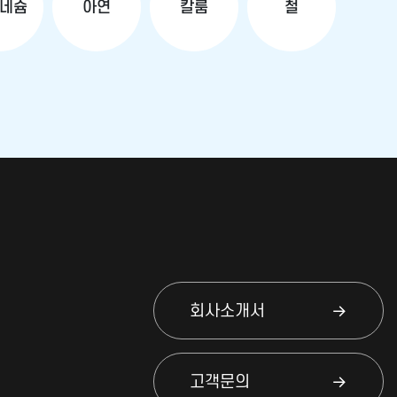
네슘
아연
칼룸
철
회사소개서
고객문의