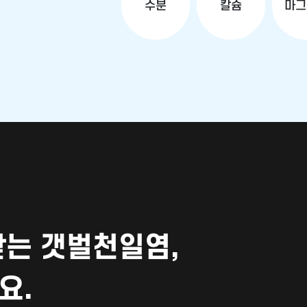
수분
칼슘
마그
는 갯벌천일염,
요.